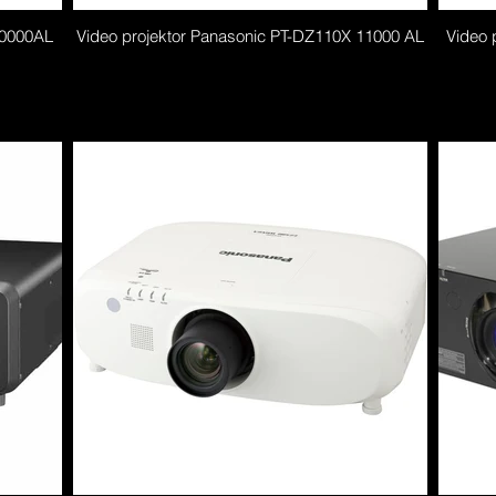
20000AL
Video projektor Panasonic PT-DZ110X 11000 AL
Video 